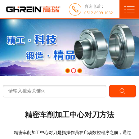

咨询电话：
网站首页


0512-8999-1032
关于我们
新闻中心
产品展示
服务与应用
人力资源
联系我们
精密车削加工中心对刀方法
典型客户
精密车削加工中心对刀是指操作员在启动数控程序之前，通过