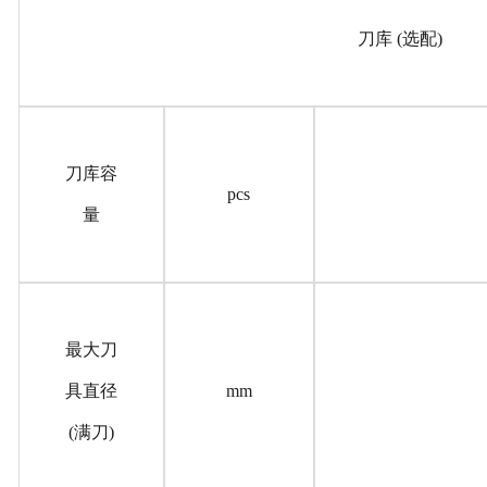
刀库 (选配)
刀库容
pcs
量
最大刀
具直径
mm
(满刀)